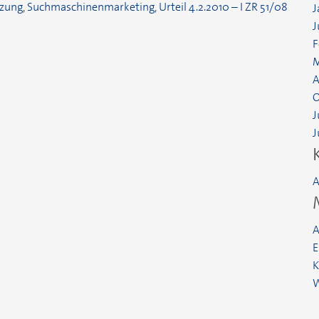
tzung
,
Suchmaschinenmarketing
,
Urteil 4.2.2010 – I ZR 51/08
J
J
F
M
A
O
J
J
A
A
E
K
W