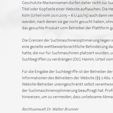
Geschützte Markennamen dürfen daher nicht zur Su
Titel oder Kopfzeile einer Website auftauchen. Die
Köln (Urteil vom 20.11.2015 – 6 U 40/15) auch dann v
werden, nach denen sie gar nicht gesucht haben, ohne
das gesuchte Produkt vom Betreiber der Plattform g
Die Grenzen der Suchmaschinenoptimierung liegen 
eine gezielte wettbewerbsrechtliche Behinderung dari
hatte, die nur für Suchmaschinen platziert wurden,
Suchbegriffen zu verdrängen (OLG Hamm, Urteil vom 
Für die Eingabe der Suchbegriffe ist der Betreiber de
Informationen des Betreibers der Website (§§ 7 Abs. 1
Website-Betreiber uneingeschränkt selbst verantwort
der Suchmaschinenoptimierung beauftragt hat. Profes
hinweisen, um zu vermeiden, dass unliebsame Abma
Rechtsanwalt Dr. Walter Brunner