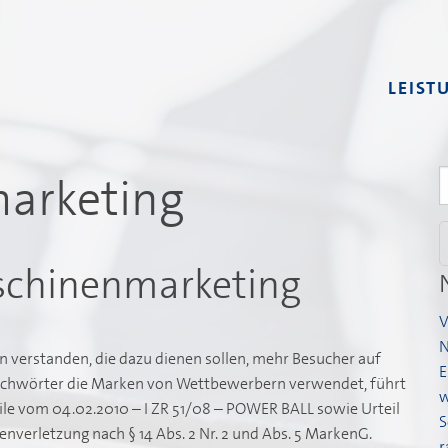
LEIST
arketing
S
n
schinenmarketing
V
N
rstanden, die dazu dienen sollen, mehr Besucher auf
E
 Suchwörter die Marken von Wettbewerbern verwendet, führt
w
ile vom 04.02.2010 – I ZR 51/08 – POWER BALL sowie Urteil
S
enverletzung nach § 14 Abs. 2 Nr. 2 und Abs. 5 MarkenG.
r