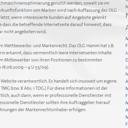
chmaschinenoptimierung genutzt werden, soweit sie im
N
 Herkunftsfunktion von Marken wird nach Auffassung des OLG
erletzt, wenn interessierte Kunden auf Angebote gelenkt
 dass die betreffende Internetseite darauf hinweist, dass
ar nicht angeboten wird.
M
im Wettbewerbs- und Markenrecht. Das OLG Hamm hat z.B.
F
n erkannt, dass vermeintlich leere Internetseiten Inhalte
J
 um Mitbewerber von ihren Positionen zu bestimmten
D
18.06.2009 – 4 U 53/09).
J
N
r Website verantwortlich. Es handelt sich insoweit um eigene
A
 TMG bzw. 8 Abs. 1 TDG.) Für diese Informationen ist der
M
lich, auch dann, wenn er professionelle Dienstleister mit
F
sionelle Dienstleister sollten ihre Auftraggeber hierauf
M
hnungen der Markenrechtsinhaber erfolgen.
A
M
F