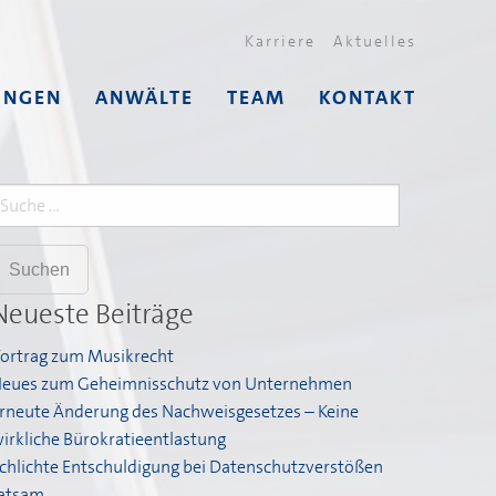
Karriere
Aktuelles
UNGEN
ANWÄLTE
TEAM
KONTAKT
uche
ach:
Neueste Beiträge
ortrag zum Musikrecht
eues zum Geheimnisschutz von Unternehmen
rneute Änderung des Nachweisgesetzes – Keine
irkliche Bürokratieentlastung
chlichte Entschuldigung bei Datenschutzverstößen
atsam