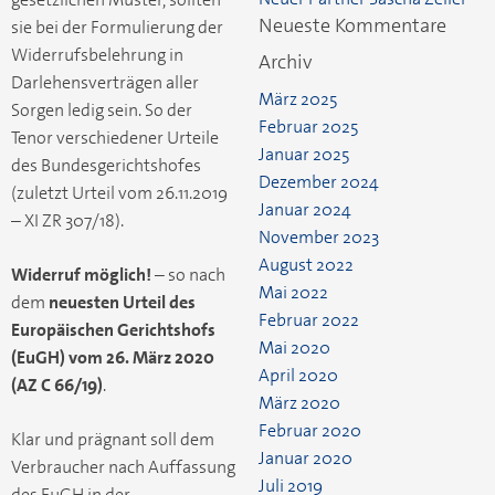
Neueste Kommentare
sie bei der Formulierung der
Widerrufsbelehrung in
Archiv
Darlehensverträgen aller
März 2025
Sorgen ledig sein. So der
Februar 2025
Tenor verschiedener Urteile
Januar 2025
des Bundesgerichtshofes
Dezember 2024
(zuletzt Urteil vom 26.11.2019
Januar 2024
– XI ZR 307/18).
November 2023
August 2022
Widerruf möglich!
– so nach
Mai 2022
dem
neuesten Urteil des
Februar 2022
Europäischen Gerichtshofs
Mai 2020
(EuGH)
vom 26. März 2020
April 2020
(AZ C 66/19)
.
März 2020
Februar 2020
Klar und prägnant soll dem
Januar 2020
Verbraucher nach Auffassung
Juli 2019
des EuGH in der