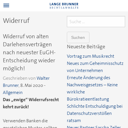
Widerruf
Suche
nach:
Widerruf von alten
Darlehensverträgen
Neueste Beiträge
nach neuester EuGH-
Vortrag zum Musikrecht
Entscheidung wieder
Neues zum Geheimnisschutz
möglich!
von Unternehmen
Erneute Änderung des
Geschrieben von
Walter
Nachweisgesetzes – Keine
Brunner
,
8. Mai 2020
-
wirkliche
Allgemein
Bürokratieentlastung
Das „ewige“ Widerrufsrecht
Schlichte Entschuldigung bei
kehrt zurück!
Datenschutzverstößen
ratsam
Verwenden Banken die
Neuer Partner Sascha Zeller
gesetzlichen Muster, sollten